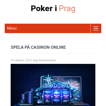
Poker i
Prag
Menu
SPELA PÅ CASINON ONLINE
15 oktober, 2021
Inga kommentarer